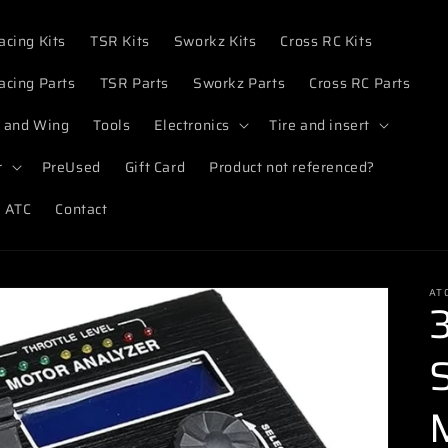
acing Kits
TSR Kits
Sworkz Kits
Cross RC Kits
acing Parts
TSR Parts
Sworkz Parts
Cross RC Parts
 and Wing
Tools
Electronics
Tire and insert
r
PreUsed
Gift Card
Product not referenced?
 ATC
Contact
AT