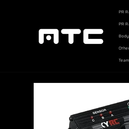
Skip to
content
PR R
PR R
Body
Othe
Team
Skip to
product
information