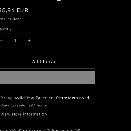
i
egular
88,94 EUR
o
ice
xes included.
n
antity
Decrease
Increase
quantity
quantity
for
for
Add to cart
3827
3827
SKY500020
SKY500020
Motor
Motor
Analyzer
Analyzer
Pickup available at
Papeteries Pierre Mertens srl
Usually ready in 24 hours
View store information
est doté d'un écran à 2 lignes de 16